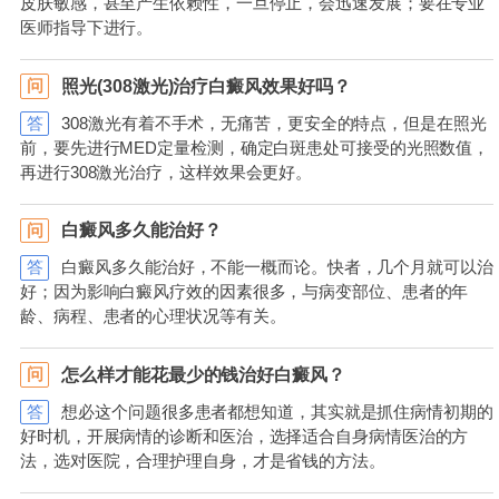
皮肤敏感，甚至产生依赖性，一旦停止，会迅速发展；要在专业
医师指导下进行。
照光(308激光)治疗白癜风效果好吗？
问
答
308激光有着不手术，无痛苦，更安全的特点，但是在照光
前，要先进行MED定量检测，确定白斑患处可接受的光照数值，
再进行308激光治疗，这样效果会更好。
白癜风多久能治好？
问
答
白癜风多久能治好，不能一概而论。快者，几个月就可以治
好；因为影响白癜风疗效的因素很多，与病变部位、患者的年
龄、病程、患者的心理状况等有关。
怎么样才能花最少的钱治好白癜风？
问
答
想必这个问题很多患者都想知道，其实就是抓住病情初期的
好时机，开展病情的诊断和医治，选择适合自身病情医治的方
法，选对医院，合理护理自身，才是省钱的方法。