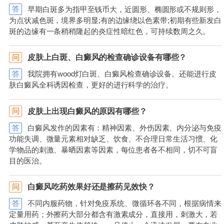
答
早期白斑多为指甲至钱币大，近圆形、椭圆形或不规则形，
为点状减色斑，境界多明显;有的边缘绕以色素带;初期有些新发白
斑的边缘有一条稍稍隆起的炎症性暗红色，可持续数周之久。
皮肤上白斑、白癜风的检查确诊设备有哪些？
问
答
我院拥有wood灯白斑、白癜风检查确诊设备。还能进行皮
肤白癜风全科诱因检查，更好的进行科学的治疗。
皮肤上出现白癜风的原因有哪些？
问
答
白癜风发作的因素有：精神因素、外伤因素、内分泌与免疫
功能失调、微量元素相对缺乏、饮食、不合理日常生活习惯、化
学物品的刺激、暴晒因素等因素，每位患者各不相同，切不可盲
目的医治。
白癜风吃药效果好还是擦药见效快？
问
答
不同内服药物，针对免疫系统、微循环各不同，根据病情来
定量用药；外擦药大部分都含有激素成分，直接用，刺激大，若