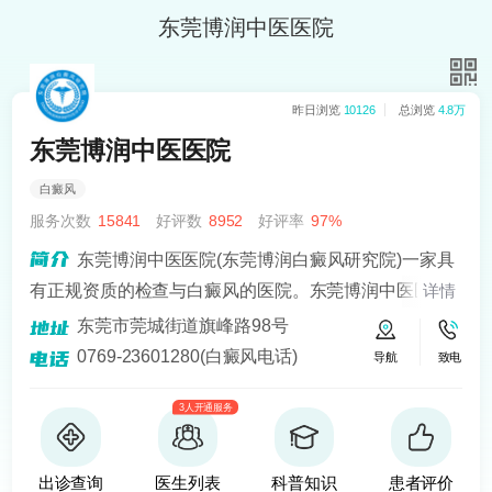
东莞博润中医医院
昨日浏览
10126
总浏览
4.8万
东莞博润中医医院
白癜风
服务次数
15841
好评数
8952
好评率
97%
东莞博润中医医院(东莞博润白癜风研究院)一家具
有正规资质的检查与白癜风的医院。东莞博润中医医院
详情
倡导检测、分型、治疗的理念，坚持分型论治、中西医
东莞市莞城街道旗峰路98号
结合、MDT多学科联合诊疗等准则。医院先后引进
0769-23601280(白癜风电话)
导航
致电
308nm准分子激光、点阵激光、308nm准分子激光治疗
3人开通服务
仪、311窄谱UVB治疗仪、黑色素细胞培植术、药离子
渗透等诊疗技术和设备，从患者自身病情出发，多个学
科对患者进行综合考评和诊断，检测病因、科学分型分
出诊查询
医生列表
科普知识
患者评价