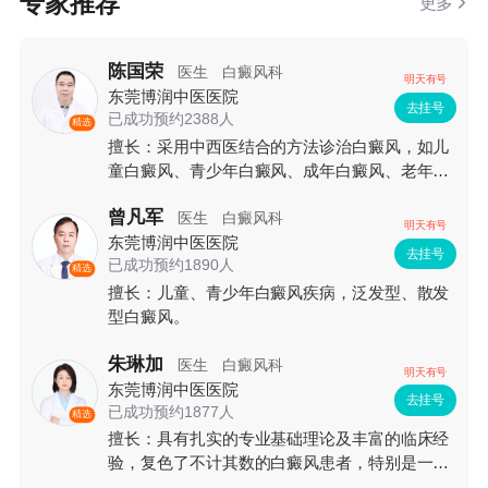
专家推荐
更多
陈国荣
医生
白癜风科
明天有号
东莞博润中医医院
去挂号
已成功预约2388人
精选
擅长：采用中西医结合的方法诊治白癜风，如儿
童白癜风、青少年白癜风、成年白癜风、老年白
癜风等，并对对白癜风光疗颇有研究，将西医辨
曾凡军
病与中医辨证有机结合，注重整体和局部的全面
医生
白癜风科
明天有号
治疗。
东莞博润中医医院
去挂号
已成功预约1890人
精选
擅长：儿童、青少年白癜风疾病，泛发型、散发
型白癜风。
朱琳加
医生
白癜风科
明天有号
东莞博润中医医院
去挂号
已成功预约1877人
精选
擅长：具有扎实的专业基础理论及丰富的临床经
验，复色了不计其数的白癜风患者，特别是一些
顽固性白癜风，不仅让白癜风患者摆脱了疾病的