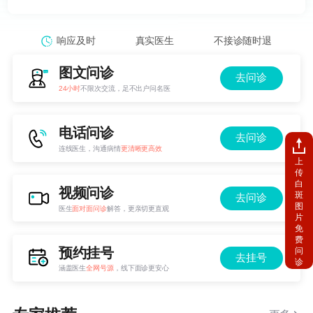
期，为患者提供科学、客观的个性化诊疗方案。
响应及时
真实医生
不接诊随时退
图文问诊
去问诊
24小时
不限次交流，足不出户问名医
电话问诊
去问诊
连线医生，沟通病情
更清晰更高效
上
传
白
视频问诊
斑
去问诊
图
医生
面对面问诊
解答，更亲切更直观
片
免
费
预约挂号
问
去挂号
诊
涵盖医生
全网号源
，线下面诊更安心