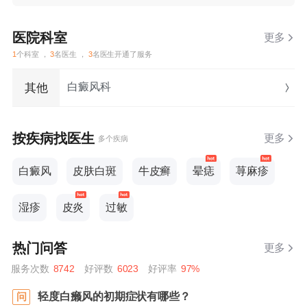
折磨，更树立了患者生活的信心和勇气。
医院科室
更多
1
个科室 ，
3
名医生 ，
3
名医生开通了服务
白癜风科
其他
按疾病找医生
更多
多个疾病
白癜风
皮肤白斑
牛皮癣
晕痣
荨麻疹
湿疹
皮炎
过敏
热门问答
更多
服务次数
8742
好评数
6023
好评率
97%
轻度白癞风的初期症状有哪些？
问